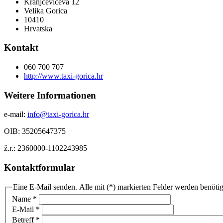
Kranjčevićeva 12
Velika Gorica
10410
Hrvatska
Kontakt
060 700 707
http://www.taxi-gorica.hr
Weitere Informationen
e-mail:
info@taxi-gorica.hr
OIB: 35205647375
ž.r.: 2360000-1102243985
Kontaktformular
Eine E-Mail senden. Alle mit (*) markierten Felder werden benötig
Name
*
E-Mail
*
Betreff
*